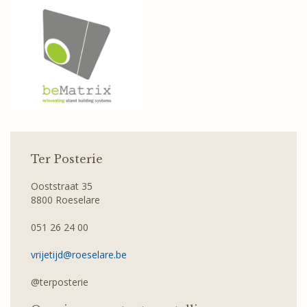
Ter Posterie
Ooststraat 35
8800 Roeselare
051 26 24 00
vrijetijd@roeselare.be
@terposterie